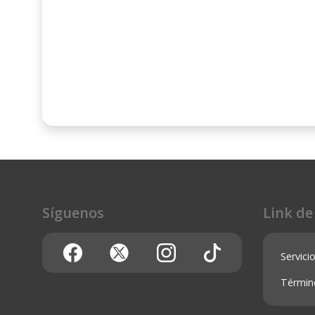
Síguenos
Link de
Servicio
Términ