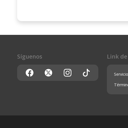
Síguenos
Link de
Servicio
Términ