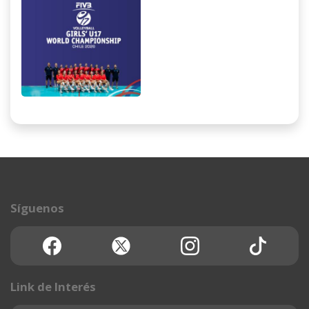
Gimnasio Centro
Deportes Colectivos
Estadio Nacional
Jueves 06 de Agosto
Síguenos
/ Jornada 1 14:00 -
17:00 - 20:00 hrs
Link de Interés