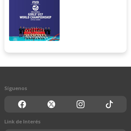
Centro De Deportes
De Combate Estadio
Nacional
Jueves 06 de Agosto
Síguenos
/ Jornada 1 14:00 -
17:00 - 20:00 hrs
Link de Interés