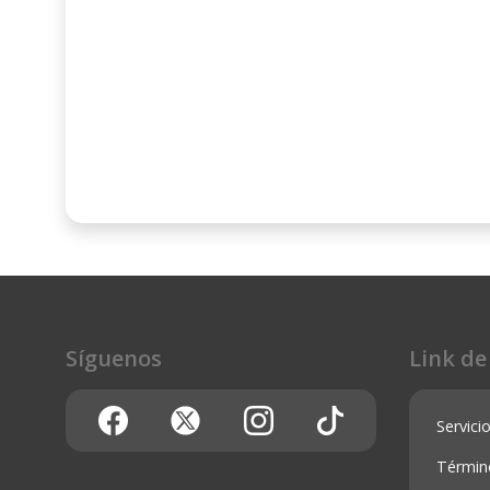
Síguenos
Link de
Servicio
Términ