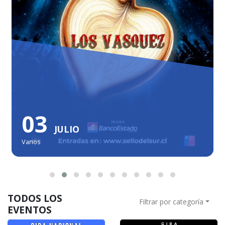
03
JULIO
Varios
TODOS LOS
Filtrar por categoría
EVENTOS