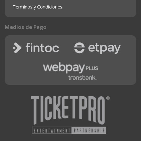
Términos y Condiciones
Medios de Pago