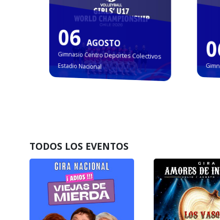
06
0
AGOSTO
Gimnasio Centro Deportes Colectivos
Estadio Nacional
Gimnas
TODOS LOS EVENTOS