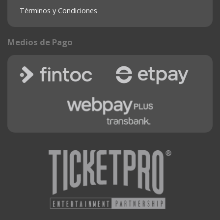
Términos y Condiciones
Medios de Pago