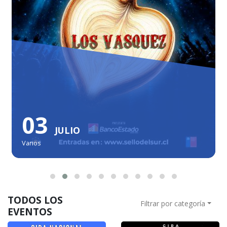
03
JULIO
Varios
TODOS LOS
Filtrar por categoría
EVENTOS