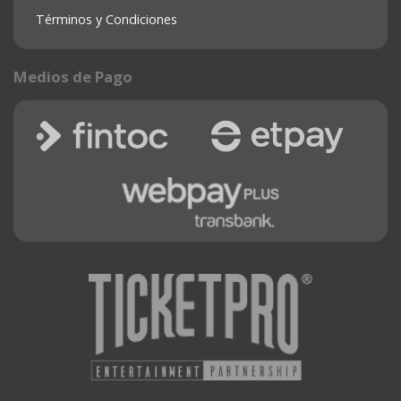
Términos y Condiciones
Medios de Pago