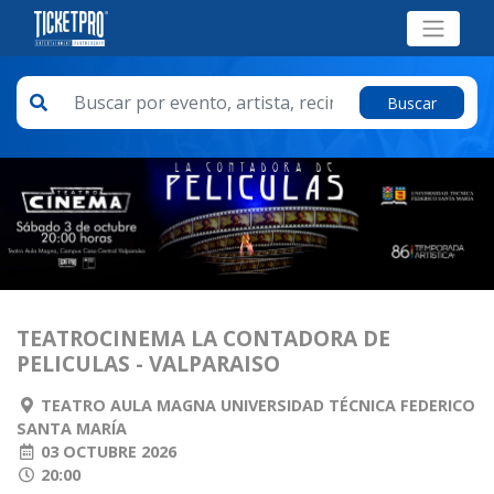
Buscar
TEATROCINEMA LA CONTADORA DE
PELICULAS - VALPARAISO
TEATRO AULA MAGNA UNIVERSIDAD TÉCNICA FEDERICO
SANTA MARÍA
03 OCTUBRE 2026
20:00