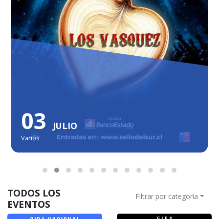
03
JULIO
Varios
TODOS LOS
Filtrar por categoría
EVENTOS