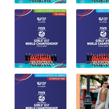
Gimnasio Centro 
Gimnasio Liceo Mixto San
Colectivos Estadi
Felipe
Nacional
Lunes 10 de Agosto /
Lunes 10 de Agos
Jornada 4 14:00 - 17:00 -
Jornada 4 14:00 - 
20:00 hrs
20:00 hrs
Gimnasio Centro Deportes
Colectivos Estadio
Centro De Depor