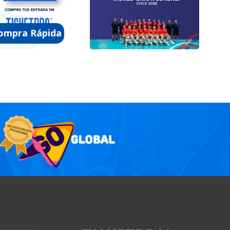
Nacional
 12 de Agosto /
Miércoles 12 de Agosto /
 14:00 - 17:00 -
Jornada 6 14:00 - 17:00 -
ompra Rápida
20:00 hrs
Centro De Deportes De
Combate Estadio Nacional
Viernes 14 de Agosto /
e
Jornada 7 11:00 - 14:00 -
o 2026
17:00 - 20:00 hrs