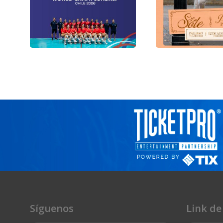
Nacional
Combate Estadio 
Martes 11 de Agosto /
Martes 11 de Ago
Jornada 5 14:00 - 17:00 -
Jornada 5 14:00 - 
20:00 hrs
20:00 hrs
Centro De Deportes De
Combate Estadio Nacional
Miércoles 12 de Agosto /
Jornada 6 14:00 - 17:00 -
Palermo Teatro B
20:00 hrs
12 agosto 2026
Síguenos
Link de