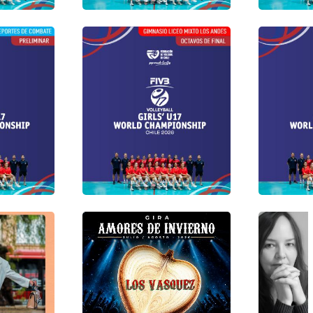
Deportes
o
Centro De Deportes De
Gimnasio
Combate Estadio Nacional
Andes
to /
Lunes 10 de Agosto /
Martes 1
17:00 -
Jornada 4 14:00 - 17:00 -
Jornada 5
20:00 hrs
20:00 hrs
tes De
Gimnasio Liceo Mixto Los
Gimnasio