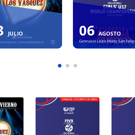
08
6
AGOSTO
AGOSTO
Teatro Aula Magna Universidad
io Liceo Mixto Los Andes
Técnica Federico Santa María