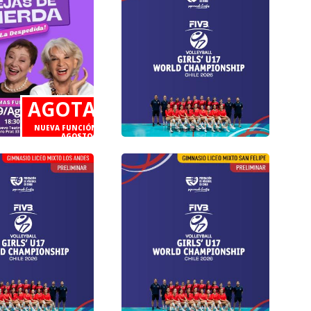
 Centro Deportes
s Estadio
Centro De Deportes De
Combate Estadio Nacional
8 de Agosto /
Sábado 08 de Agosto /
AGOTADO
 14:00 - 17:00 -
Jornada 3 14:00 - 17:00 -
20:00 hrs
NUEVA FUNCIÓN 23 DE
AGOSTO
Gimnasio Liceo Mixto Los
Andes
Lunes 10 de Agosto /
eina
Jornada 4 14:00 - 17:00 -
o 2026
20:00 hrs