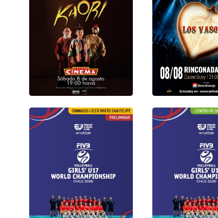
Gimnasio Liceo M
Andes
Centro De Deportes De
Sábado 08 de Ago
Combate Estadio Nacional
Jornada 3 14:00 - 
06 agosto 2026
20:00 hrs
Teatro Aula Magna
Universidad Técnica
Federico Santa María
Enjoy Santiago
08 agosto 2026
08 agosto 2026