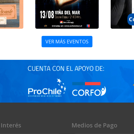
Nacional
Andes
Felipe
sto /
Miércoles 12 de Agosto /
Miércoles
17:00 -
Jornada 6 14:00 - 17:00 -
Jornada 6
C
20:00 hrs
20:00 hrs
VER MÁS EVENTOS
ar
Enjoy Viña Del Mar
Snap Chil
13 agosto 2026
14 agost
 Interés
Medios de Pago