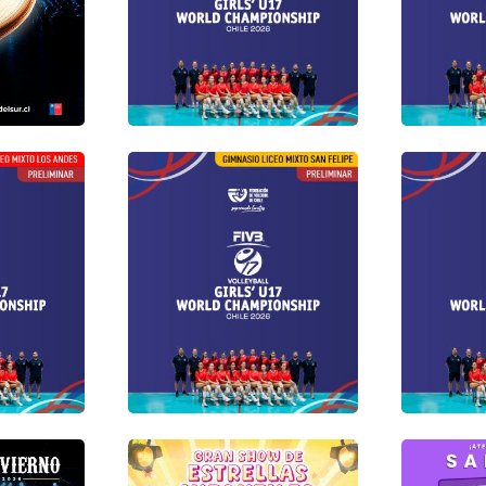
Gimnasio Liceo Mixto Los
Gimnasio
Andes
Felipe
06 agosto 2026
06 agost