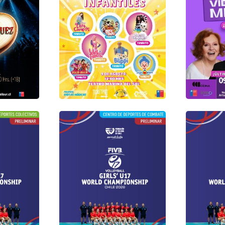
Gimnasio
ixto Los
Gimnasio Liceo Mixto San
Colectivo
Felipe
Nacional
sto /
Sábado 08 de Agosto /
Sábado 0
17:00 -
Jornada 3 14:00 - 17:00 -
Jornada 3
20:00 hrs
20:00 hrs
Teatro Marina Del Sol
Talcahuano
Teatro C
09 agosto 2026
09 agost