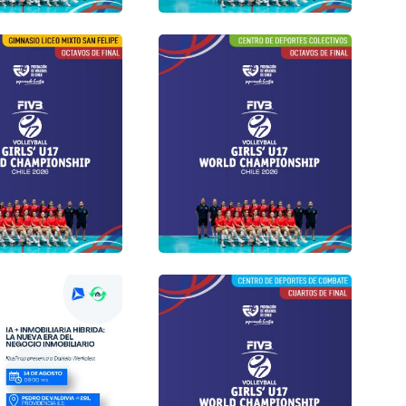
 Liceo Mixto Los
Gimnasio Liceo Mixto San
Felipe
1 de Agosto /
Martes 11 de Agosto /
 14:00 - 17:00 -
Jornada 5 14:00 - 17:00 -
20:00 hrs
Gimnasio Centro Deportes
 Liceo Mixto San
Colectivos Estadio