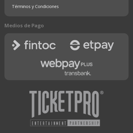
Términos y Condiciones
Medios de Pago