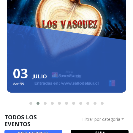
03
JULIO
Varios
TODOS LOS
Filtrar por categoría
EVENTOS