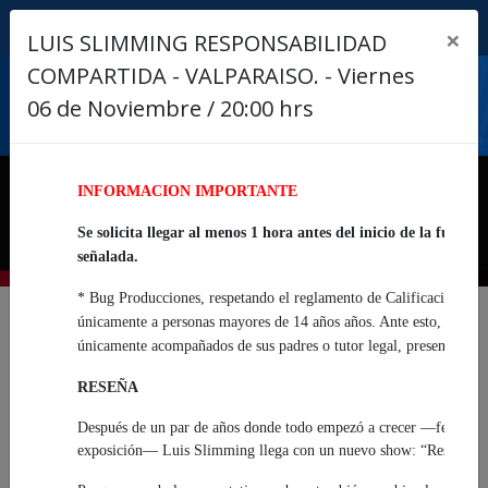
×
LUIS SLIMMING RESPONSABILIDAD
COMPARTIDA - VALPARAISO. - Viernes
Buscar
06 de Noviembre / 20:00 hrs
INFORMACION IMPORTANTE
Se solicita llegar al menos 1 hora antes del inicio de la func
señalada.
* Bug Producciones, respetando el reglamento de Calificación de l
únicamente a personas mayores de 14 años años. Ante esto, indica
LUIS SLIMMING RESPONSABILIDAD
únicamente acompañados de sus padres o tutor legal, presentando a
COMPARTIDA - VALPARAISO.
RESEÑA
TEATRO AULA MAGNA UNIVERSIDAD TÉCNICA FEDERICO
SANTA MARÍA
Después de un par de años donde todo empezó a crecer —festivales,
06 NOVIEMBRE 2026
exposición— Luis Slimming llega con un nuevo show: “Responsab
20:00