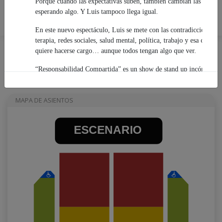
Porque cuando las expectativas suben, también cambian las reglas d
Más información
esperando algo. Y Luis tampoco llega igual.
En este nuevo espectáculo, Luis se mete con las contradicciones de
terapia, redes sociales, salud mental, política, trabajo y esa colec
quiere hacerse cargo… aunque todos tengan algo que ver.
“Responsabilidad Compartida” es un show de stand up incómodame
probablemente te vas a reír de cosas que después te van a dejar pe
MAPA DE ASIENTOS
¡APROVECHA DESCUENTOS CYBER, SOLO HASTA AGO
ESCENARIO