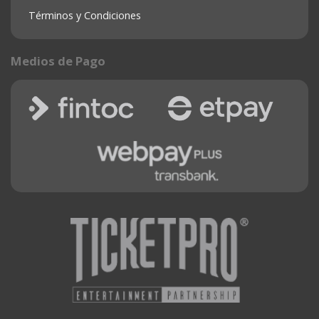
Términos y Condiciones
Medios de Pago