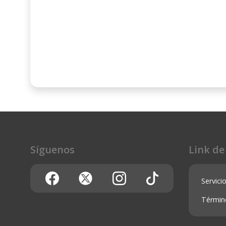
Síguenos
Link de
Servicio
Términ