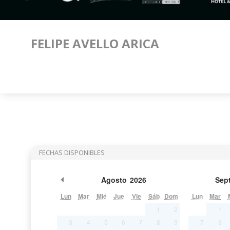
FELIPE AVELLO ARICA
FECHAS DISPONIBLES
Mes Anterior
Agosto
2026
Sep
Lun
Mar
Mié
Jue
Vie
Sáb
Dom
Lun
Mar
1
2
1
7
3
4
5
6
8
9
7
8