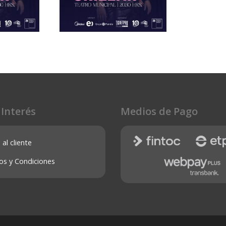
 Interés
Medios de Pago
FELIPE AVELLO
CHILLAN - 23
SEPTIEMBRE -
 al cliente
8 AÑOS
MAYORES DE 18 AÑOS
De Chillan
Teatro Municipal De Chillan
os y Condiciones
26
23 septiembre 2026