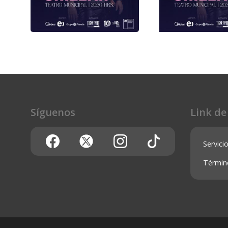
Síguenos
Link de
FELIPE AVELLO
FELIPE AVELLO
CHILLAN
CHILLAN - 22
SEPTIEMBRE -
Teatro Municipal De Chillan
Servicio
MAYORES DE 1
22 septiembre 2026
Teatro Municipal 
Términ
22 septiembre 20