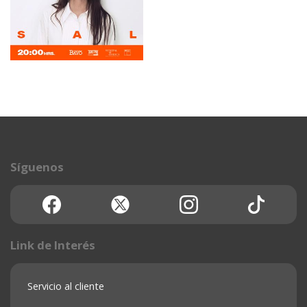
LUZ CASAL EN
CONCIERTO - TOUR
Síguenos
CHILE ME VOY A
PERMITIR -
SANTIAGO.
Teatro Municipal De
Santiago
18 octubre 2026
Link de Interés
Servicio al cliente